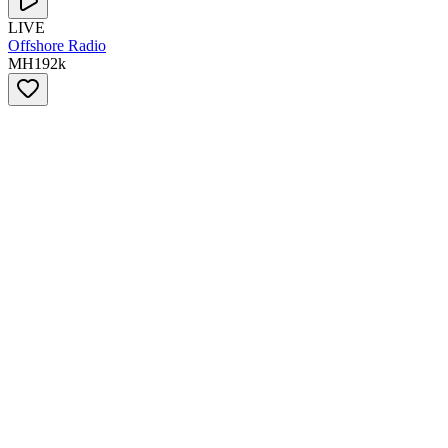
LIVE
Offshore Radio
MH
192
k