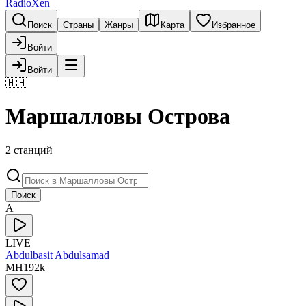
RadioXen
Поиск
Страны
Жанры
Карта
Избранное
Войти
Войти
🇲🇭
Маршалловы Острова
2 станций
Поиск
A
LIVE
Abdulbasit Abdulsamad
MH
192
k