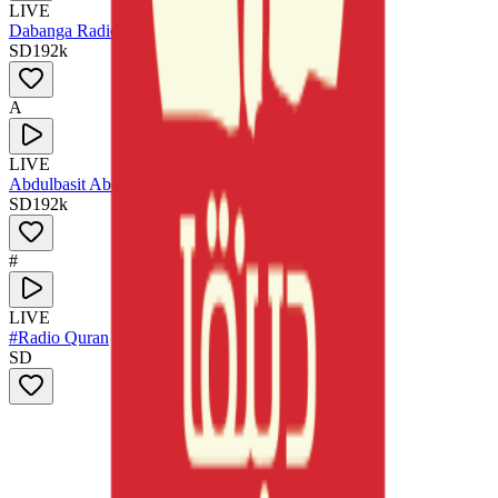
LIVE
Dabanga Radio
SD
192
k
A
LIVE
Abdulbasit Abdulsamad
SD
192
k
#
LIVE
#Radio Quran
SD