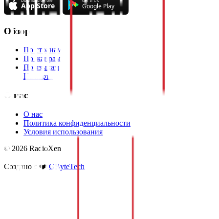
Обзор
По странам
По жанрам
По языкам
На карте
О нас
О нас
Политика конфиденциальности
Условия использования
© 2026 RadioXen
Создано с ❤️
GByteTech