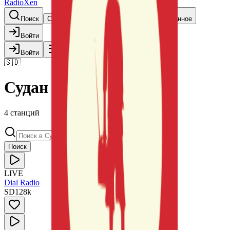
RadioXen
Поиск
Страны
Жанры
Карта
Избранное
Войти
Войти
🇸🇩
Судан
4 станций
Поиск
LIVE
Dial Radio
SD
128
k