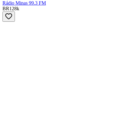
Rádio Minas 99.3 FM
BR
128
k