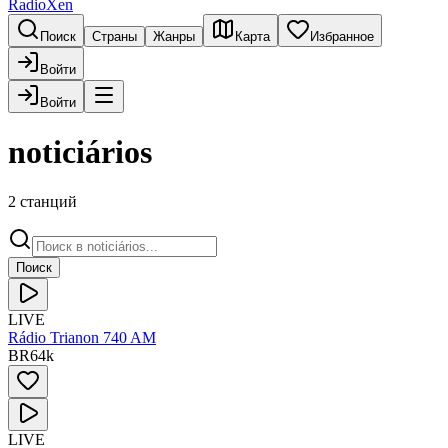
RadioXen
Поиск
Страны
Жанры
Карта
Избранное
Войти
Войти
noticiários
2 станций
Поиск
LIVE
Rádio Trianon 740 AM
BR
64
k
LIVE