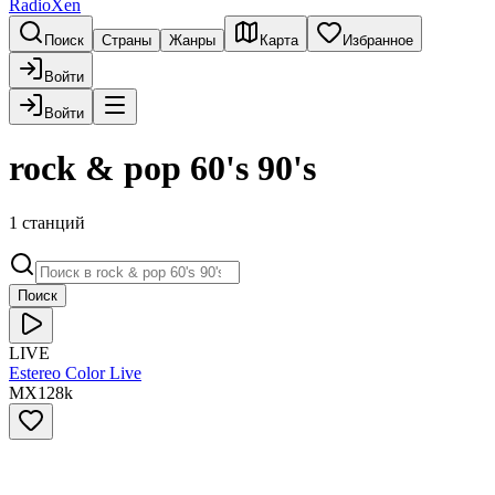
RadioXen
Поиск
Страны
Жанры
Карта
Избранное
Войти
Войти
rock & pop 60's 90's
1 станций
Поиск
LIVE
Estereo Color Live
MX
128
k