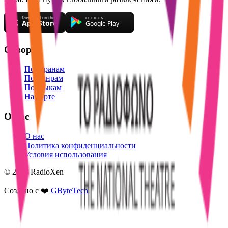
Обзор
По странам
По жанрам
По языкам
На карте
О нас
О нас
Политика конфиденциальности
Условия использования
© 2026 RadioXen
Создано с ❤️
GByteTech