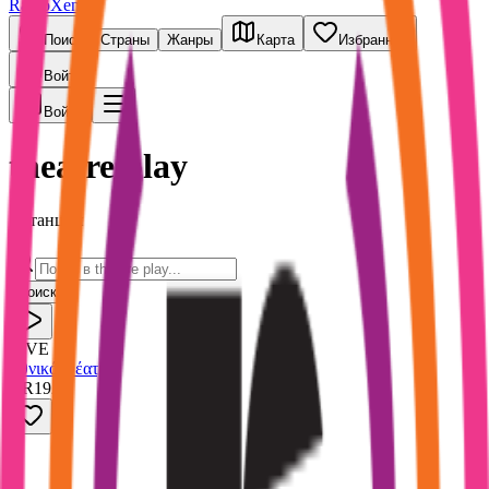
RadioXen
Поиск
Страны
Жанры
Карта
Избранное
Войти
Войти
theatre play
1 станций
Поиск
LIVE
Εθνικό Θέατρο
GR
192
k