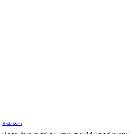
RadioXen
Открывайте и слушайте тысячи радио и ТВ станций со всего