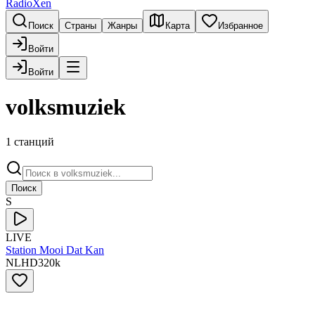
RadioXen
Поиск
Страны
Жанры
Карта
Избранное
Войти
Войти
volksmuziek
1 станций
Поиск
S
LIVE
Station Mooi Dat Kan
NL
HD
320
k