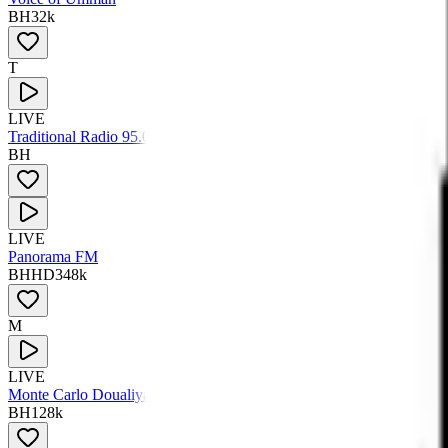
BH
32
k
T
LIVE
Traditional Radio 95.0
BH
LIVE
Panorama FM
BH
HD
348
k
M
LIVE
Monte Carlo Doualiya
BH
128
k