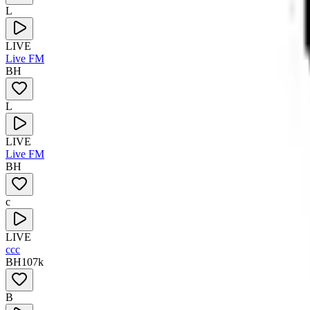
L
LIVE
Live FM
BH
L
LIVE
Live FM
BH
c
LIVE
ccc
BH
107
k
B