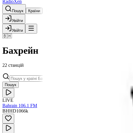
RadioXen
Пошук
Країни
Жанри
Карта
Обране
Увійти
Увійти
🇧🇭
Бахрейн
22 станцій
Пошук
LIVE
Bahrain 106.1 FM
BH
HD
1066
k