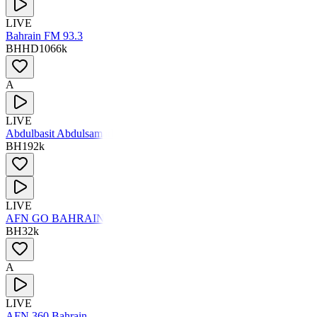
LIVE
Bahrain FM 93.3
BH
HD
1066
k
A
LIVE
Abdulbasit Abdulsamad
BH
192
k
LIVE
AFN GO BAHRAIN
BH
32
k
A
LIVE
AFN 360 Bahrain