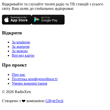
Відкривайте та слухайте тисячі радіо та ТВ станцій з усього
світу. Ваш шлях до глобальних аудіорозваг.
Відкрити
За країною
За жанром
За мовою
Вигляд карти
Про проект
Про нас
Політика конфіденційності
Умови використання
© 2026 RadioXen
Створено з ❤️ компанією
GByteTech