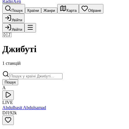
RadioXen
Пошук
Країни
Жанри
Карта
Обране
Увійти
Увійти
🇩🇯
Джибуті
1 станцій
Пошук
A
LIVE
Abdulbasit Abdulsamad
DJ
192
k