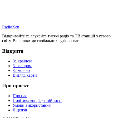
RadioXen
Відкривайте та слухайте тисячі радіо та ТВ станцій з усього
світу. Ваш шлях до глобальних аудіорозваг.
Відкрити
За країною
За жанром
За мовою
Вигляд карти
Про проект
Про нас
Політика конфіденційності
Умови використання
Ліцензії