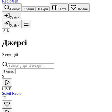
RadioXen
Пошук
Країни
Жанри
Карта
Обране
Увійти
Увійти
🇯🇪
Джерсі
2 станцій
Пошук
S
LIVE
Soleil Radio
JE