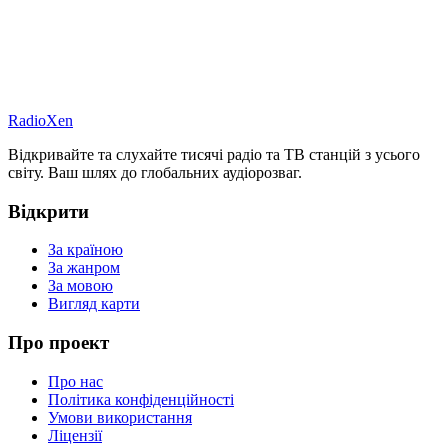
RadioXen
Відкривайте та слухайте тисячі радіо та ТВ станцій з усього
світу. Ваш шлях до глобальних аудіорозваг.
Відкрити
За країною
За жанром
За мовою
Вигляд карти
Про проект
Про нас
Політика конфіденційності
Умови використання
Ліцензії