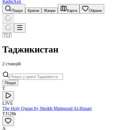
RadioXen
Пошук
Країни
Жанри
Карта
Обране
🇹🇯
Таджикистан
2 станцій
Пошук
T
LIVE
The Holy Quran by Sheikh Mahmoud Al-Husari
TJ
128
k
A