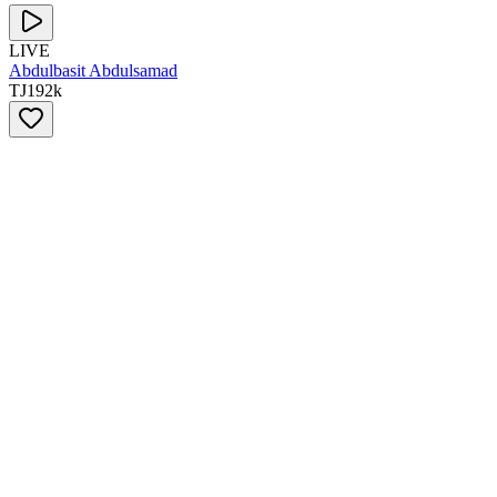
LIVE
Abdulbasit Abdulsamad
TJ
192
k