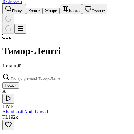
RadioXen
Пошук
Країни
Жанри
Карта
Обране
🇹🇱
Тимор-Лешті
1 станцій
Пошук
A
LIVE
Abdulbasit Abdulsamad
TL
192
k