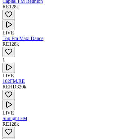
Capital FM Réunion
RE
128
k
LIVE
Top Fm Maxi Dance
RE
128
k
1
LIVE
102FM.RE
RE
HD
320
k
LIVE
Sunlight FM
RE
128
k