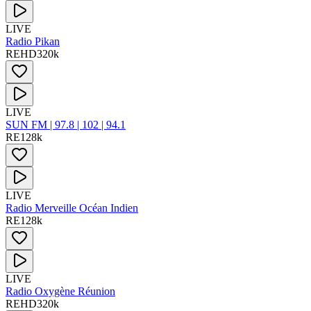
LIVE
Radio Pikan
RE
HD
320
k
LIVE
SUN FM | 97.8 | 102 | 94.1
RE
128
k
LIVE
Radio Merveille Océan Indien
RE
128
k
LIVE
Radio Oxygène Réunion
RE
HD
320
k