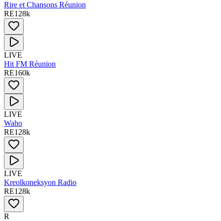
Rire et Chansons Réunion
RE
128
k
LIVE
Hit FM Réunion
RE
160
k
LIVE
Waho
RE
128
k
LIVE
Kreolkoneksyon Radio
RE
128
k
R