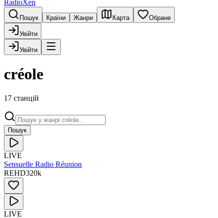
RadioXen
Пошук
Країни
Жанри
Карта
Обране
Увійти
Увійти
créole
17 станцій
Пошук
LIVE
Sensuelle Radio Réunion
RE
HD
320
k
LIVE