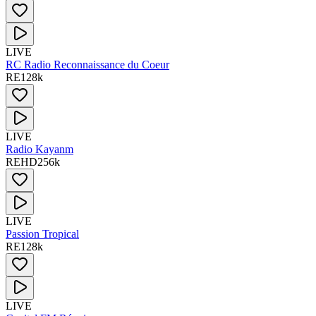
LIVE
RC Radio Reconnaissance du Coeur
RE
128
k
LIVE
Radio Kayanm
RE
HD
256
k
LIVE
Passion Tropical
RE
128
k
LIVE