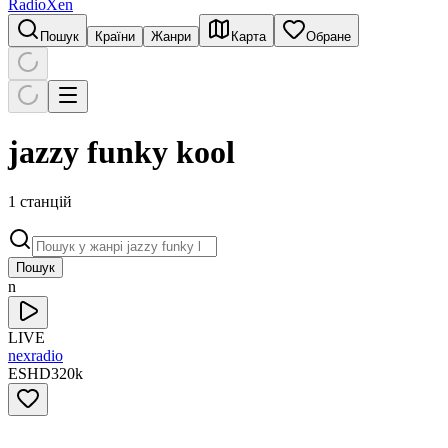
RadioXen
Пошук
Країни
Жанри
Карта
Обране
jazzy funky kool
1 станцій
Пошук
n
LIVE
nexradio
ES
HD
320
k