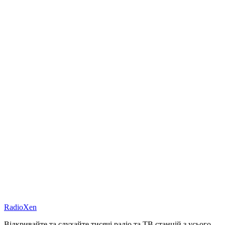
RadioXen
Відкривайте та слухайте тисячі радіо та ТВ станцій з усього