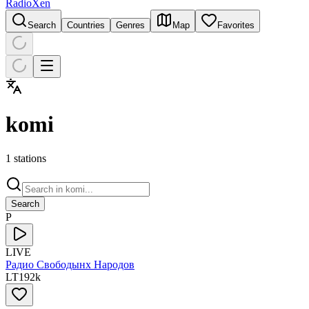
RadioXen
Search
Countries
Genres
Map
Favorites
komi
1 stations
Search
Р
LIVE
Радио Свободынх Народов
LT
192
k