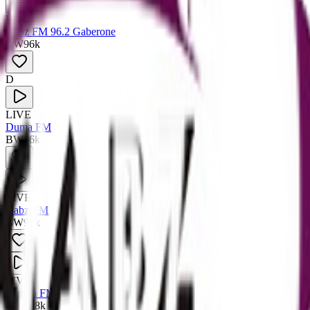
LIVE
Gabz FM 96.2 Gaberone
BW
96
k
D
LIVE
Duma FM
BW
96
k
LIVE
Gabz-FM
BW
96
k
LIVE
Yarona FM
BW
128
k