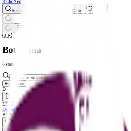
RadioXen
Recherche
Pays
Genres
Carte
Favoris
🇧🇼
Botswana
6 stations
Rechercher
D
LIVE
DumaFM
BW
96
k