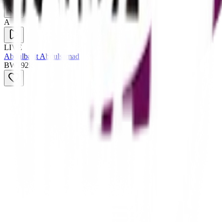
A
LIVE
Abdulbasit Abdulsamad
BW
192
k