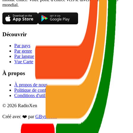
mondial.
Découvrir
Par pays
Par genre
Par langue
Vue Carte
À propos
À propos de nous
Politique de confidentialité
Conditions d'utilisation
© 2026 RadioXen
Créé avec ❤️ par
GByteTech