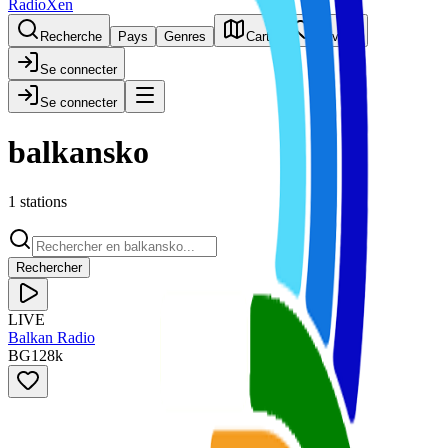
RadioXen
Recherche
Pays
Genres
Carte
Favoris
Se connecter
Se connecter
balkansko
1 stations
Rechercher
LIVE
Balkan Radio
BG
128
k