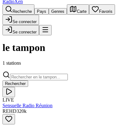
RadioXen
Recherche
Pays
Genres
Carte
Favoris
Se connecter
Se connecter
le tampon
1 stations
Rechercher
LIVE
Sensuelle Radio Réunion
RE
HD
320
k