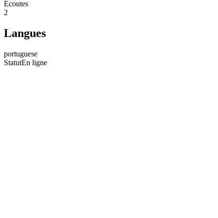
Écoutes
2
Langues
portuguese
Statut
En ligne