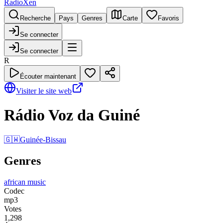
RadioXen
Recherche
Pays
Genres
Carte
Favoris
Se connecter
Se connecter
R
Écouter maintenant
Visiter le site web
Rádio Voz da Guiné
🇬🇼
Guinée-Bissau
Genres
african music
Codec
mp3
Votes
1,298